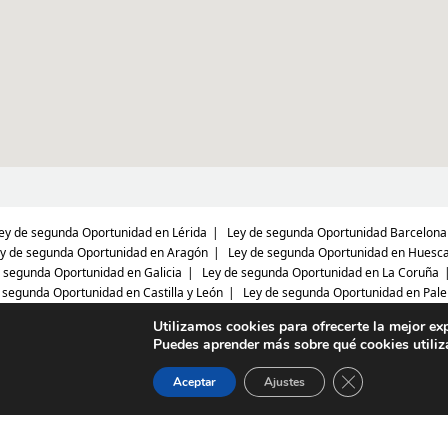
ey de segunda Oportunidad en Lérida
Ley de segunda Oportunidad Barcelona
y de segunda Oportunidad en Aragón
Ley de segunda Oportunidad en Huesc
 segunda Oportunidad en Galicia
Ley de segunda Oportunidad en La Coruña
 segunda Oportunidad en Castilla y León
Ley de segunda Oportunidad en Pale
y de segunda Oportunidad en Valladolid
Ley de segunda Oportunidad en Sego
Utilizamos cookies para ofrecerte la mejor ex
de segunda Oportunidad en Extremadura
Ley de segunda Oportunidad en Cá
Puedes aprender más sobre qué cookies utiliz
ey de segunda Oportunidad en Almería
Ley de segunda Oportunidad en Cádiz
 de segunda Oportunidad en Huelva
Ley de segunda Oportunidad en Málaga
Cerrar el banne
Aceptar
Ajustes
unda Oportunidad Castilla- La mancha
Ley de segunda Oportunidad en Guadal
ad en Toledo
Ley de segunda Oportunidad en Ciudad Real
Ley de segunda 
ana
Ley de segunda Oportunidad en Murcia
Ley de segunda Oportunidad en